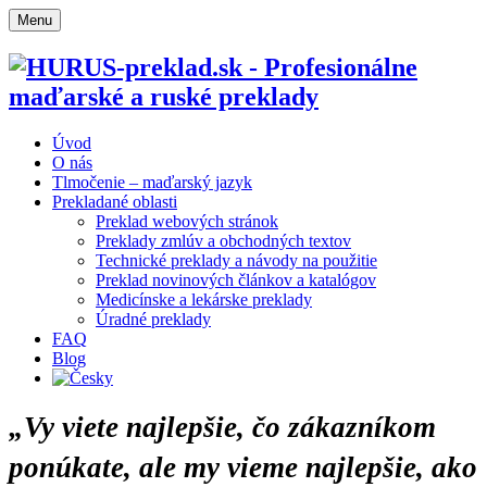
Menu
Úvod
O nás
Tlmočenie – maďarský jazyk
Prekladané oblasti
Preklad webových stránok
Preklady zmlúv a obchodných textov
Technické preklady a návody na použitie
Preklad novinových článkov a katalógov
Medicínske a lekárske preklady
Úradné preklady
FAQ
Blog
„Vy viete najlepšie, čo zákazníkom
ponúkate, ale my vieme najlepšie, ako