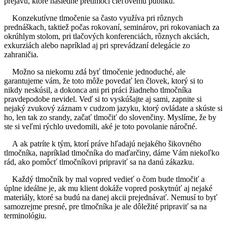
prejavu, ktoré následne pretlmočí cieľovému publiku.
Konzekutívne tlmočenie sa často využíva pri rôznych
prednáškach, taktiež počas rokovaní, seminárov, pri rokovaniach za
okrúhlym stolom, pri tlačových konferenciách, rôznych akciách,
exkurziách alebo napríklad aj pri sprevádzaní delegácie zo
zahraničia.
Možno sa niekomu zdá byť tlmočenie jednoduché, ale
garantujeme vám, že toto môže povedať len človek, ktorý si to
nikdy neskúsil, a dokonca ani pri práci žiadneho tlmočníka
pravdepodobe nevidel. Veď si to vyskúšajte aj sami, zapnite si
nejaký zvukový záznam v cudzom jazyku, ktorý ovládate a skúste si
ho, len tak zo srandy, začať tlmočiť do slovenčiny. Myslíme, že by
ste si veľmi rýchlo uvedomili, aké je toto povolanie náročné.
A ak patríte k tým, ktorí práve hľadajú nejakého šikovného
tlmočníka, napríklad tlmočníka do maďarčiny, dáme Vám niekoľko
rád, ako pomôcť tlmočníkovi pripraviť sa na danú zákazku.
Každý tlmočník by mal vopred vedieť o čom bude tlmočiť a
úplne ideálne je, ak mu klient dokáže vopred poskytnúť aj nejaké
materiály, ktoré sa budú na danej akcii prejednávať. Nemusí to byť
samozrejme presné, pre tlmočníka je ale dôležité pripraviť sa na
terminológiu.