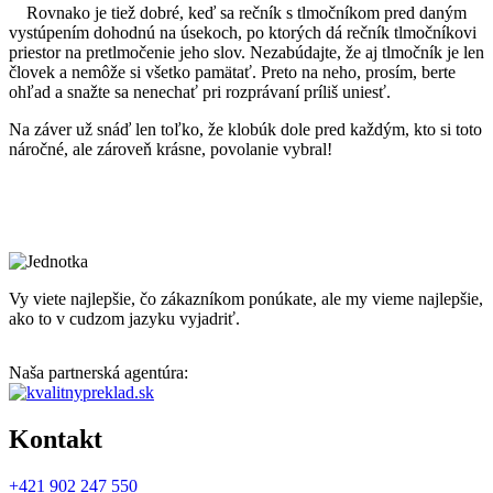
Rovnako je tiež dobré, keď sa rečník s tlmočníkom pred daným
vystúpením dohodnú na úsekoch, po ktorých dá rečník tlmočníkovi
priestor na pretlmočenie jeho slov. Nezabúdajte, že aj tlmočník je len
človek a nemôže si všetko pamätať. Preto na neho, prosím, berte
ohľad a snažte sa nenechať pri rozprávaní príliš uniesť.
Na záver už snáď len toľko, že klobúk dole pred každým, kto si toto
náročné, ale zároveň krásne, povolanie vybral!
Vy viete najlepšie, čo zákazníkom ponúkate, ale my vieme najlepšie,
ako to v cudzom jazyku vyjadriť.
Naša partnerská agentúra:
Kontakt
+421 902 247 550