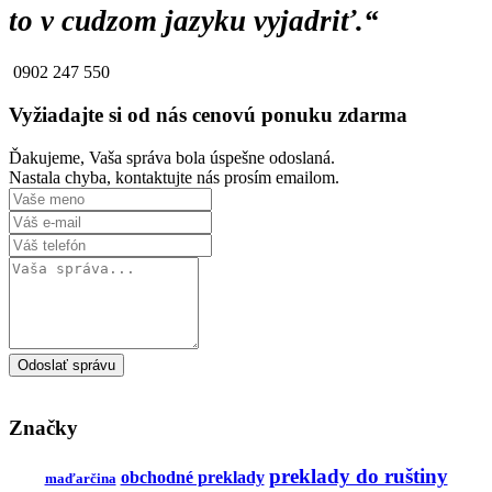
to v cudzom jazyku vyjadriť.“
0902 247 550
huruspreklad@gmail.com
Vyžiadajte si od nás cenovú ponuku zdarma
Ďakujeme, Vaša správa bola úspešne odoslaná.
Nastala chyba, kontaktujte nás prosím emailom.
Odoslať správu
Značky
preklady do ruštiny
obchodné preklady
maďarčina