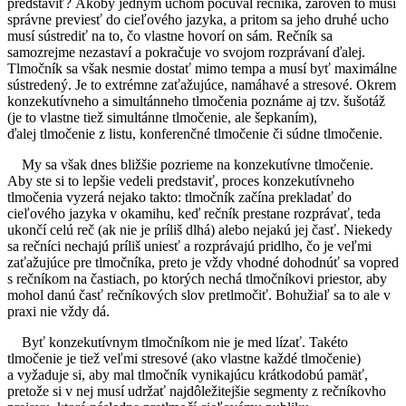
predstaviť? Akoby jedným uchom počúval rečníka, zároveň to musí
správne previesť do cieľového jazyka, a pritom sa jeho druhé ucho
musí sústrediť na to, čo vlastne hovorí on sám. Rečník sa
samozrejme nezastaví a pokračuje vo svojom rozprávaní ďalej.
Tlmočník sa však nesmie dostať mimo tempa a musí byť maximálne
sústredený. Je to extrémne zaťažujúce, namáhavé a stresové. Okrem
konzekutívneho a simultánneho tlmočenia poznáme aj tzv. šušotáž
(je to vlastne tiež simultánne tlmočenie, ale šepkaním),
ďalej tlmočenie z listu, konferenčné tlmočenie či súdne tlmočenie.
My sa však dnes bližšie pozrieme na konzekutívne tlmočenie.
Aby ste si to lepšie vedeli predstaviť, proces konzekutívneho
tlmočenia vyzerá nejako takto: tlmočník začína prekladať do
cieľového jazyka v okamihu, keď rečník prestane rozprávať, teda
ukončí celú reč (ak nie je príliš dlhá) alebo nejakú jej časť. Niekedy
sa rečníci nechajú príliš uniesť a rozprávajú pridlho, čo je veľmi
zaťažujúce pre tlmočníka, preto je vždy vhodné dohodnúť sa vopred
s rečníkom na častiach, po ktorých nechá tlmočníkovi priestor, aby
mohol danú časť rečníkových slov pretlmočiť. Bohužiaľ sa to ale v
praxi nie vždy dá.
Byť konzekutívnym tlmočníkom nie je med lízať. Takéto
tlmočenie je tiež veľmi stresové (ako vlastne každé tlmočenie)
a vyžaduje si, aby mal tlmočník vynikajúcu krátkodobú pamäť,
pretože si v nej musí udržať najdôležitejšie segmenty z rečníkovho