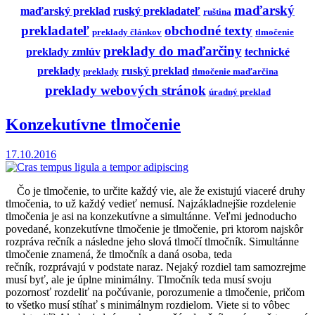
maďarský
maďarský preklad
ruský prekladateľ
ruština
prekladateľ
obchodné texty
preklady článkov
tlmočenie
preklady do maďarčiny
preklady zmlúv
technické
preklady
ruský preklad
preklady
tlmočenie maďarčina
preklady webových stránok
úradný preklad
Konzekutívne tlmočenie
17.10.2016
Čo je tlmočenie, to určite každý vie, ale že existujú viaceré druhy
tlmočenia, to už každý vedieť nemusí. Najzákladnejšie rozdelenie
tlmočenia je asi na konzekutívne a simultánne. Veľmi jednoducho
povedané, konzekutívne tlmočenie je tlmočenie, pri ktorom najskôr
rozpráva rečník a následne jeho slová tlmočí tlmočník. Simultánne
tlmočenie znamená, že tlmočník a daná osoba, teda
rečník, rozprávajú v podstate naraz. Nejaký rozdiel tam samozrejme
musí byť, ale je úplne minimálny. Tlmočník teda musí svoju
pozornosť rozdeliť na počúvanie, porozumenie a tlmočenie, pričom
to všetko musí stíhať s minimálnym rozdielom. Viete si to vôbec