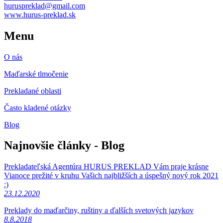
huruspreklad@gmail.com
www.hurus-preklad.sk
Menu
O nás
Maďarské tlmočenie
Prekladané oblasti
Často kladené otázky
Blog
Najnovšie články - Blog
Prekladateľská Agentúra HURUS PREKLAD Vám praje krásne
Vianoce prežité v kruhu Vašich najbližších a úspešný nový rok 2021
:)
23.12.2020
Preklady do maďarčiny, ruštiny a ďalších svetových jazykov
8.8.2018